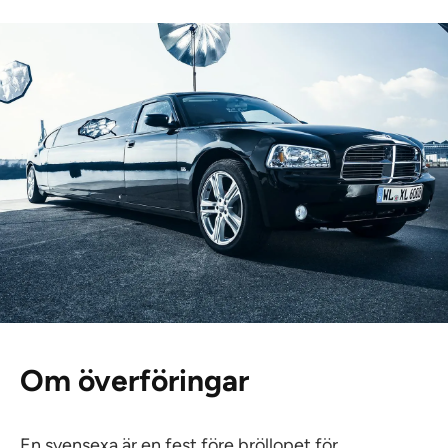
Om överföringar
En svensexa är en fest före bröllopet för