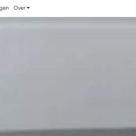
ngen
Over