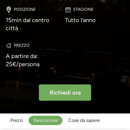
POSIZIONE
STAGIONE
15min dal centro
Tutto l'anno
città
PREZZO
A partire da:
25€/persona
Richiedi ora
Prezzi
Descrizione
Cose da sapere