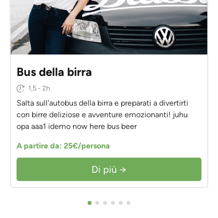
Bus della birra
1,5 - 2h
Salta sull'autobus della birra e preparati a divertirti
con birre deliziose e avventure emozionanti! juhu
opa aaa1 idemo now here bus beer
A partire da: 25€/persona
Di più →