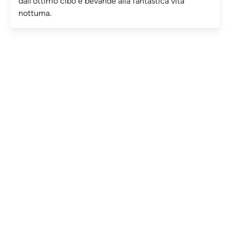
dall'ottimo cibo e bevande alla fantastica vita
notturna.